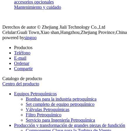
accesorios opcionales
Mantenimiento y cuidado
Derechos de autor © Zhejiang Jiali Technology Co.,Ltd
Celular:Guali Town,Xiao shan,Hangzhou,Zhejiang Province,China
powered by
singoo
Productos
Teléfono
E-mail
Ordenar
Compartir
Catalogo de producto
Centro del producto
Equipos Petroquímicos
Bombas para la industria petroquímica
Set completo de equipo petroquímico
Válvulas Petroquímicas
Filtro Petroquímico
Servicio para Ingeniería Petroquímica
Producción y transformación de grandes piezas de fundición
Componentes Clave para la Turbina de Viento